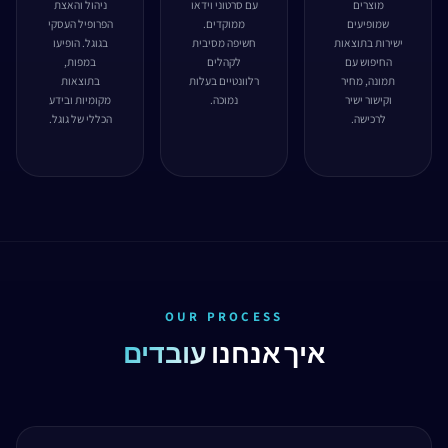
מוצרים
עם סרטוני וידאו
ניהול והאצת
שמופיעים
ממוקדים.
הפרופיל העסקי
ישירות בתוצאות
חשיפה מסיבית
בגוגל. הופיעו
החיפוש עם
לקהלים
במפות,
תמונה, מחיר
רלוונטיים בעלות
בתוצאות
וקישור ישיר
נמוכה.
מקומיות ובידע
לרכישה.
הכללי של גוגל.
OUR PROCESS
איך אנחנו
עובדים