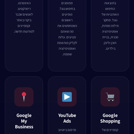
בתוצאות
ממומנים
האינטרנט.
החיפוש
בחיפוש גוגל.
רימרקטינג
האורגניות של
מופיעים
לאנשים שכבר
גוגל. מחקר
ראשונים
ביקרו באתר
מילות מפתח,
כשמחפשים את
וקמפיינים
אופטימיזציה
מה שאתם
למודעות חדשה.
טכנית, בניית
מציעים. עלות
תוכן ולינק
לקליק מותאמת
בילדינג.
ואופטימיזציה
שוטפת.
Google
YouTube
Google
My
Ads
Shopping
Business
קמפיינים של
פרסום ביוטיוב