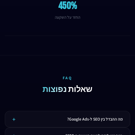
450%
החזר על השקעה
FAQ
שאלות
נפוצות
מה ההבדל בין SEO ל-Google Ads?
SEO הוא קידום אורגני - לוקח זמן אבל מביא תנועה חינמית לטווח ארוך. Google Ads הוא