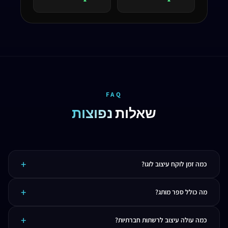
▲
▲
FAQ
שאלות
נפוצות
כמה זמן לוקח עיצוב לוגו?
תהליך עיצוב לוגו מקצועי לוקח בדרך כלל 1-2 שבועות. כולל בריף, מחקר, 3 כיווני עיצוב, ו-2
מה כולל ספר מותג?
סבבי תיקונים.
ספר מותג כולל: לוגו (ראשי + משניים), פלטת צבעים, טיפוגרפיה, סגנון צילום, עקרונות עיצוב,
כמה עולה עיצוב לרשתות חברתיות?
דוגמאות ליישומים ו-Do's & Don'ts.