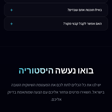
המחיר תלוי בכמות העיצובים ובמורכבות. בדרך כלל נכלל כחלק מחבילת ניהול הרשתות. גם
באילו תוכנות אתם עובדים?
כשירות עצמאי - מחירים תחרותיים.
אנחנו עובדים עם Adobe Creative Suite - Photoshop, Illustrator, InDesign, After
האם אפשר לקבל קבצי מקור?
Effects. וגם Figma לעיצוב UI/UX.
בהחלט! כל העיצובים מגיעים עם קבצי מקור בפורמטים הרלוונטיים - AI, PSD, PDF, PNG,
SVG ועוד.
בואו נעשה
היסטוריה
יש לנו את כל הכלים לתת לכם את המעטפת השיווקית הטובה
בישראל. השאירו פרטים ונחזור אליכם עם הצעה שמותאמת בדיוק
אליכם.