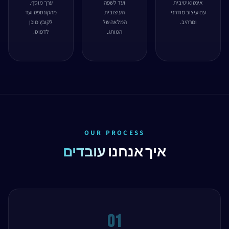
אינטואיטיבית
ועד לשפה
ערך מוסף.
עם עיצוב מודרני
העיצובית
מהקונספט ועד
ומרהיב.
המלאה של
לקובץ מוכן
המותג.
לדפוס.
OUR PROCESS
איך אנחנו
עובדים
01