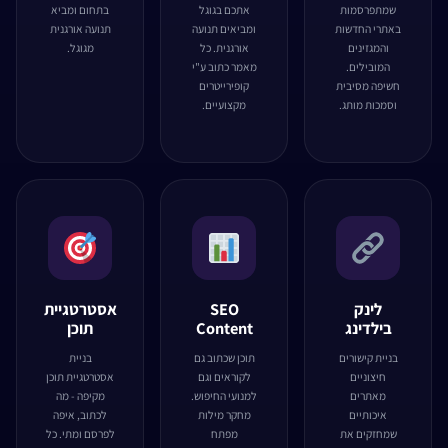
שמתפרסמות
אתכם בגוגל
בתחום ומביא
באתרי החדשות
ומביאים תנועה
תנועה אורגנית
והמגזינים
אורגנית. כל
מגוגל.
המובילים.
מאמר כתוב ע"י
חשיפה מסיבית
קופירייטרים
וסמכות מותג.
מקצועיים.
לינק
SEO
אסטרטגיית
בילדינג
Content
תוכן
בניית קישורים
תוכן שכתוב גם
בניית
חיצוניים
לקוראים וגם
אסטרטגיית תוכן
מאתרים
למנועי החיפוש.
מקיפה - מה
איכותיים
מחקר מילות
לכתוב, איפה
שמחזקים את
מפתח
לפרסם ומתי. כל