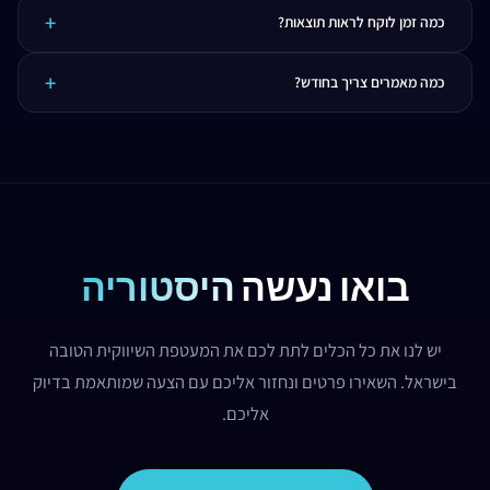
ynet, Mako, Walla, Globes, Calcalist ועוד. אנחנו עובדים עם כל אתרי החדשות והמגזינים
כמה זמן לוקח לראות תוצאות?
המובילים בישראל.
כתבות יח"צ נותנות חשיפה מיידית. קידום באמצעות תוכן SEO לוקח 2-4 חודשים עד
כמה מאמרים צריך בחודש?
שמתחילים לראות תנועה אורגנית משמעותית.
בדרך כלל 2-4 מאמרים בחודש מספיקים כדי לבנות נוכחות אורגנית חזקה. הכמות המדויקת
תלויה בתחום ובתחרות.
בואו נעשה
היסטוריה
יש לנו את כל הכלים לתת לכם את המעטפת השיווקית הטובה
בישראל. השאירו פרטים ונחזור אליכם עם הצעה שמותאמת בדיוק
אליכם.