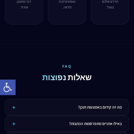
הדירוג שלכם
ואופטימיזציה
דבר מתוכנן
בגוגל.
מלאה.
ומדוד.
FAQ
שאלות
נפוצות
Open toolbar
מה זה קידום באמצעות תוכן?
קידום באמצעות תוכן (Content Marketing) הוא שיטה שבה מייצרים תוכן איכותי - מאמרים,
באילו אתרים מתפרסמות הכתבות?
כתבות, סרטונים ופוסטים - שמביאים לקוחות פוטנציאליים ומבססים אתכם כמומחים.