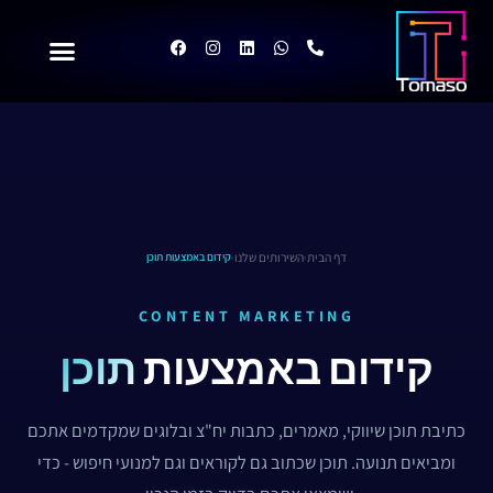
Skip
to
F
I
L
W
P
a
n
i
h
h
content
c
s
n
a
o
e
t
k
t
n
b
a
e
s
e
o
g
d
a
-
o
r
i
p
a
k
a
n
p
l
m
t
דף הבית
השירותים שלנו
›
›
קידום באמצעות תוכן
CONTENT MARKETING
קידום באמצעות
תוכן
כתיבת תוכן שיווקי, מאמרים, כתבות יח"צ ובלוגים שמקדמים אתכם
ומביאים תנועה. תוכן שכתוב גם לקוראים וגם למנועי חיפוש - כדי