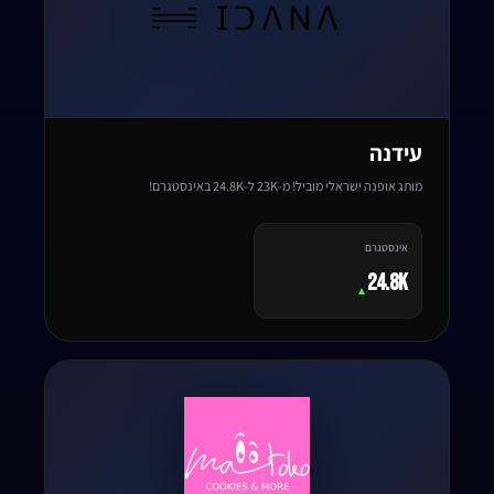
עידנה
מותג אופנה ישראלי מוביל! מ-23K ל-24.8K באינסטגרם!
אינסטגרם
24.8K
▲