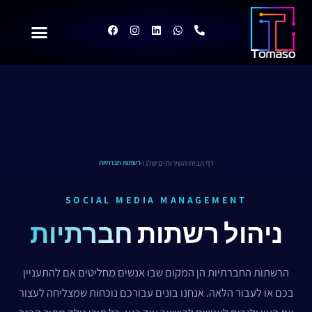
Skip
to
F
I
L
W
P
a
n
i
h
h
content
c
s
n
a
o
e
t
k
t
n
b
a
e
s
e
o
g
d
a
-
o
r
i
p
a
k
a
n
p
l
m
t
דף הבית
השירותים שלנו
›
›
רשתות חברתיות
SOCIAL MEDIA MANAGEMENT
ניהול רשתות
חברתיות
הרשתות החברתיות הן המקום שבו אנשים מחליטים אם להתעניין
בכם או לעבור הלאה. אנחנו בונים עבורכם נוכחות שמצליחה לעצור