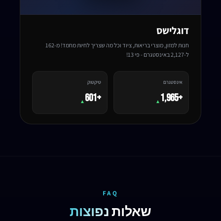
דוגלישס
חנות למזון, מוצרי בריאות, ציוד וכל מה שצריך לחיות מחמד! מ-162
ל-2,127 באינסטגרם - פי 13!
אינסטגרם
טיקטוק
+601
+1,965
▲
▲
FAQ
שאלות
נפוצות