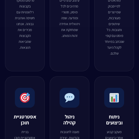
מותאמים
עיצובים גרפיים
פרסום ממוקד
לפייסבוק
מרהיבים לכל
בקבוצות
שמייצרים
פוסט, סטורי
רלוונטיות עם
מעורבות,
ומודעה. שפה
חשיפה אורגנית
שיתופים
ויזואלית אחידה
גבוהה. אנחנו
ותגובות. כל
שמחזקת את
מכירים את
פוסט עם קופי
זהות המותג.
הקבוצות
שנכתב במיוחד
שמביאות
לקהל היעד
תוצאות.
שלכם.
ניתוח
ניהול
אסטרטגיית
וביצועים
קהילה
תוכן
מעקב קבוע
מענה לתגובות
בניית
אחרי ביצועים
והודעות, יצירת
אסטרטגיית תוכן