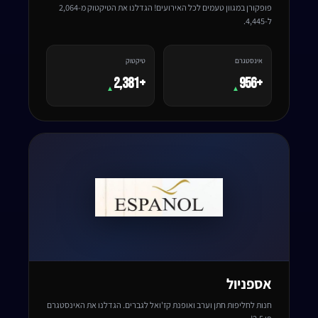
פופקורן במגוון טעמים לכל האירועים! הגדלנו את הטיקטוק מ-2,064
ל-4,445.
אינסטגרם
טיקטוק
+2,381
+956
▲
▲
אספניול
חנות לחליפות חתן וערב ואופנת קז'ואל לגברים. הגדלנו את האינסטגרם