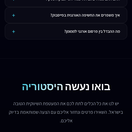
ופרסומים בקבוצות.
כן! אנחנו מנהלים את העמוד העסקי באופן מלא - מהפרופיל ועד לתוכן השוטף, קבוצות
איך משפרים את החשיפה האורגנית בפייסבוק?
ופרסום.
שילוב של תוכן איכותי, פרסום בקבוצות רלוונטיות, תזמון נכון ויצירת אינטרקציה עם הקהל.
מה ההבדל בין פרסום אורגני לממומן?
אלגוריתם הפייסבוק מעדיף תוכן שמייצר שיח.
אורגני זה תוכן שעולה ללא תשלום ומגיע לעוקבים וחברים שלהם. ממומן זה קמפיינים בתשלום
שמגיעים לקהלים מוגדרים. אנחנו ממליצים על שילוב של שניהם.
בואו נעשה
היסטוריה
יש לנו את כל הכלים לתת לכם את המעטפת השיווקית הטובה
בישראל. השאירו פרטים ונחזור אליכם עם הצעה שמותאמת בדיוק
אליכם.