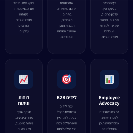
דף החברה
שמבססים
ומקצועית. חיבור
בלינקדאין.
אתכם כמומחים
עם אנשי מפתח,
עדכון פרופיל,
בתחום.
לקוחות
תמונות, ותיאור
מאמרים,
פוטנציאליים
שמושך לקוחות
תובנות ותוכן
ושותפים
ועובדים
שמייצר אמינות
עסקיים.
פוטנציאליים.
ואוטוריטה.
Employee
לידים B2B
דוחות
Advocacy
וניתוח
ייצור לידים
הפיכת העובדים
איכותיים מקהל
מעקב שוטף
לשגרירי מותג.
עסקי. לינקדאין
אחרי ביצועים.
אסטרטגיית תוכן
היא הפלטפורמה
ניתוח מי מגיב,
שמנצלת את
הכי יעילה לגיוס
מי צופה ומי