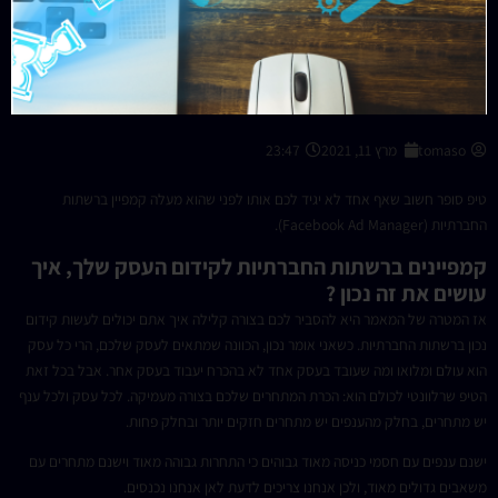
tomaso
מרץ 11, 2021
23:47
טיפ סופר חשוב שאף אחד לא יגיד לכם אותו לפני שהוא מעלה קמפיין ברשתות
החברתיות (Facebook Ad Manager).
קמפיינים ברשתות החברתיות לקידום העסק שלך, איך
עושים את זה נכון ?
אז המטרה של המאמר היא להסביר לכם בצורה קלילה איך אתם יכולים לעשות קידום
נכון ברשתות החברתיות. כשאני אומר נכון, הכוונה שמתאים לעסק שלכם, הרי כל עסק
הוא עולם ומלואו ומה שעובד בעסק אחד לא בהכרח יעבוד בעסק אחר. אבל בכל זאת
הטיפ שרלוונטי לכולם הוא: הכרת המתחרים שלכם בצורה מעמיקה. לכל עסק ולכל ענף
יש מתחרים, בחלק מהענפים יש מתחרים חזקים יותר ובחלק פחות.
ישנם ענפים עם חסמי כניסה מאוד גבוהים כי התחרות גבוהה מאוד וישנם מתחרים עם
משאבים גדולים מאוד, ולכן אנחנו צריכים לדעת לאן אנחנו נכנסים.