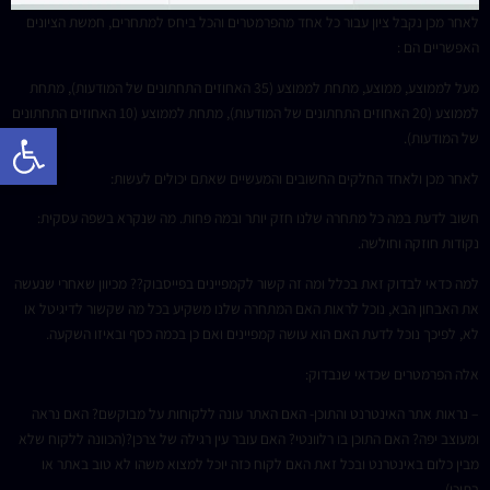
לאחר מכן נקבל ציון עבור כל אחד מהפרמטרים והכל ביחס למתחרים, חמשת הציונים
האפשריים הם :
מעל לממוצע, ממוצע, מתחת לממוצע (35 האחוזים התחתונים של המודעות), מתחת
לממוצע (20 האחוזים התחתונים של המודעות), מתחת לממוצע (10 האחוזים התחתונים
פתח 
של המודעות).
לאחר מכן ולאחד החלקים החשובים והמעשיים שאתם יכולים לעשות:
חשוב לדעת במה כל מתחרה שלנו חזק יותר ובמה פחות. מה שנקרא בשפה עסקית:
נקודות חוזקה וחולשה.
למה כדאי לבדוק זאת בכלל ומה זה קשור לקמפיינים בפייסבוק?? מכיוון שאחרי שנעשה
את האבחון הבא, נוכל לראות האם המתחרה שלנו משקיע בכל מה שקשור לדיגיטל או
לא, לפיכך נוכל לדעת האם הוא עושה קמפיינים ואם כן בכמה כסף ובאיזו השקעה.
אלה הפרמטרים שכדאי שנבדוק:
– נראות אתר האינטרנט והתוכן- האם האתר עונה ללקוחות על מבוקשם? האם נראה
ומעוצב יפה? האם התוכן בו רלוונטי? האם עובר עין רגילה של צרכן?(הכוונה ללקוח שלא
מבין כלום באינטרנט ובכל זאת האם לקוח כזה יוכל למצוא משהו לא טוב באתר או
בתוכן)