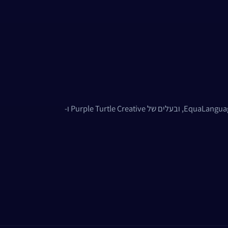
בעלים ומנכ"ל של משרד הפרסום תומאסו, מייסד חברת הסטארט-אפ EquaLanguage, ובעלים של Purple Turtle Creative ו-