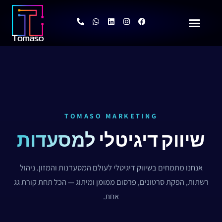
ילוג
תוכן
P
W
L
I
F
h
h
i
n
a
o
a
n
s
c
n
t
k
t
e
טיקטוק TikTok
e
s
e
a
b
-
a
d
g
o
a
p
i
r
o
l
p
n
a
k
t
m
TOMASO MARKETING
שיווק דיגיטלי
למסעדות
אנחנו מתמחים בשיווק דיגיטלי לעולם המסעדנות והמזון. ניהול
רשתות, הפקת סרטונים, פרסום ממומן ומיתוג — הכל תחת קורת גג
אחת.